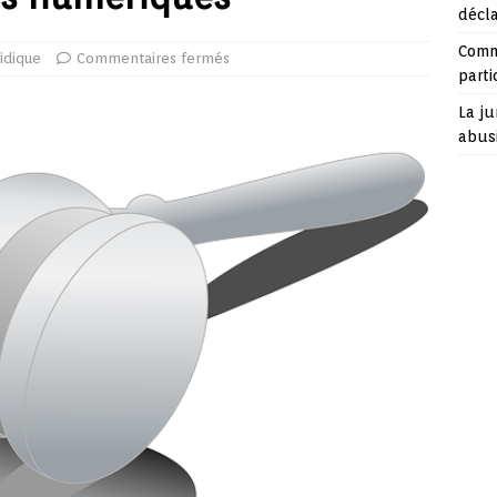
décla
Comme
ridique
Commentaires fermés
parti
La ju
abusi