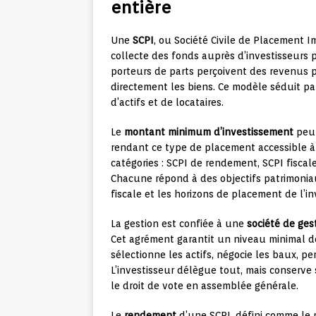
entière
Une
SCPI
, ou Société Civile de Placement I
collecte des fonds auprès d’investisseurs p
porteurs de parts perçoivent des revenus pr
directement les biens. Ce modèle séduit pa
d’actifs et de locataires.
Le
montant minimum d’investissement
peut
rendant ce type de placement accessible à 
catégories : SCPI de rendement, SCPI fiscale
Chacune répond à des objectifs patrimoniaux 
fiscale et les horizons de placement de l’in
La gestion est confiée à une
société de ges
Cet agrément garantit un niveau minimal d
sélectionne les actifs, négocie les baux, pe
L’investisseur délègue tout, mais conserve s
le droit de vote en assemblée générale.
Le
rendement
d’une SCPI, défini comme le ra