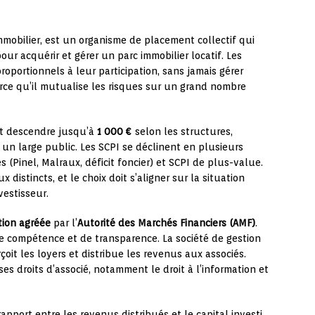
mmobilier, est un organisme de placement collectif qui
our acquérir et gérer un parc immobilier locatif. Les
oportionnels à leur participation, sans jamais gérer
rce qu’il mutualise les risques sur un grand nombre
 descendre jusqu’à
1 000 €
selon les structures,
un large public. Les SCPI se déclinent en plusieurs
s (Pinel, Malraux, déficit foncier) et SCPI de plus-value.
distincts, et le choix doit s’aligner sur la situation
vestisseur.
tion agréée
par l’
Autorité des Marchés Financiers (AMF)
.
e compétence et de transparence. La société de gestion
rçoit les loyers et distribue les revenus aux associés.
es droits d’associé, notamment le droit à l’information et
pport entre les revenus distribués et le capital investi,