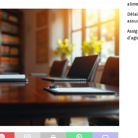
alime
Délai
assu
Assig
d’agi