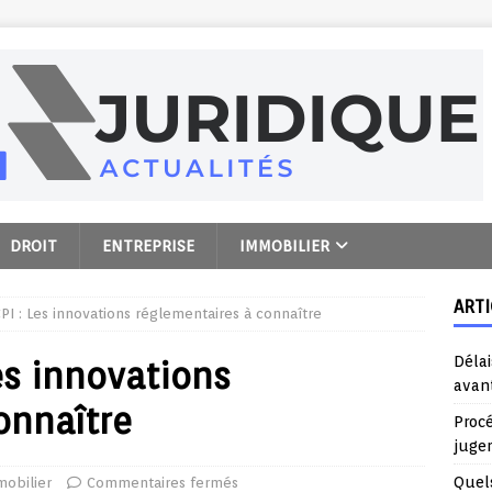
DROIT
ENTREPRISE
IMMOBILIER
ARTI
CPI : Les innovations réglementaires à connaître
Délai
Les innovations
avant
onnaître
Proc
juge
Quels
obilier
Commentaires fermés