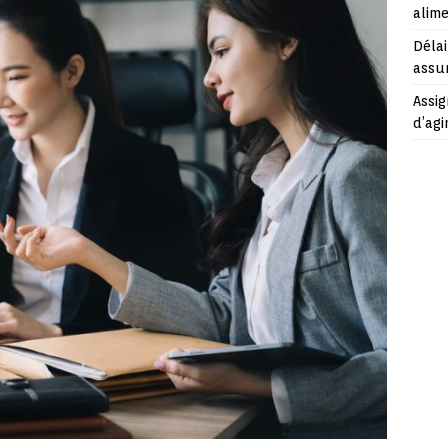
alime
Délai
assu
Assig
d’agi