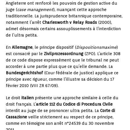
Angleterre ont renforcé les pouvoirs de gestion active du
juge (
case management
), nuançant cette approche
traditionnelle. La jurisprudence britannique contemporaine,
notamment l’arrêt
Charlesworth v Relay Roads
(2000),
admet désormais certains assouplissements à l’interdiction
de l’ultra petita.
En
Allemagne
, le principe dispositif (
Dispositionsmaxime
)
est consacré par le
Zivilprozessordnung
(ZPO). L’article 308
de ce code dispose expressément que le tribunal ne peut
accorder à une partie plus que ce qu’elle demande. La
Bundesgerichtshof
(Cour fédérale de justice) applique ce
principe avec rigueur, comme l’illustre sa décision du 17
février 2010 (VIII ZR 67/09).
Le droit
italien
présente une approche similaire à celle du
droit français. L’
article 112 du Codice di Procedura Civile
interdit au juge de se prononcer ultra petita. La
Corte di
Cassazione
veille strictement au respect de ce principe,
comme en témoigne son arrêt n°24539 du 30 novembre
2011.