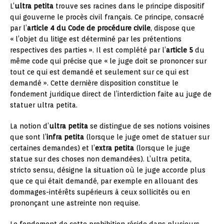
L’
ultra petita
trouve ses racines dans le principe dispositif
qui gouverne le procès civil français. Ce principe, consacré
par l’
article 4 du Code de procédure civile
, dispose que
« l’objet du litige est déterminé par les prétentions
respectives des parties ». Il est complété par l’
article 5
du
même code qui précise que « le juge doit se prononcer sur
tout ce qui est demandé et seulement sur ce qui est
demandé ». Cette dernière disposition constitue le
fondement juridique direct de l’interdiction faite au juge de
statuer ultra petita.
La notion d’
ultra petita
se distingue de ses notions voisines
que sont l’
infra petita
(lorsque le juge omet de statuer sur
certaines demandes) et l’
extra petita
(lorsque le juge
statue sur des choses non demandées). L’ultra petita,
stricto sensu, désigne la situation où le juge accorde plus
que ce qui était demandé, par exemple en allouant des
dommages-intérêts supérieurs à ceux sollicités ou en
prononçant une astreinte non requise.
Le fondement de cette prohibition réside dans plusieurs